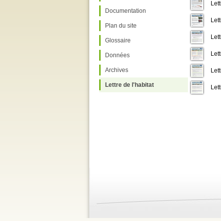
Lett
Documentation
Lett
Plan du site
Lett
Glossaire
Lett
Données
Archives
Lett
Lettre de l'habitat
Lett