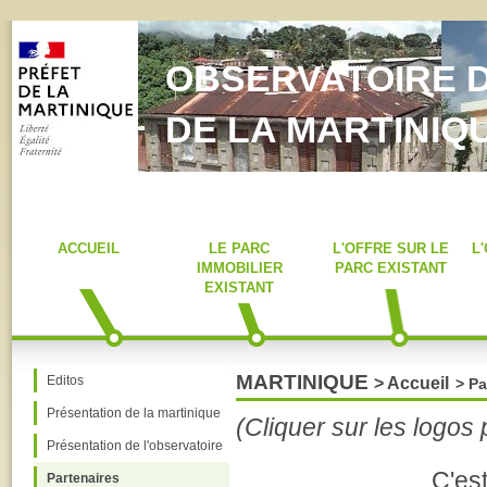
OBSERVATOIRE D
DE LA MARTINIQ
ACCUEIL
LE PARC
L'OFFRE SUR LE
L
IMMOBILIER
PARC EXISTANT
EXISTANT
MARTINIQUE
Editos
> Accueil
> Pa
Présentation de la martinique
(Cliquer sur les logos
Présentation de l'observatoire
C'est
Partenaires