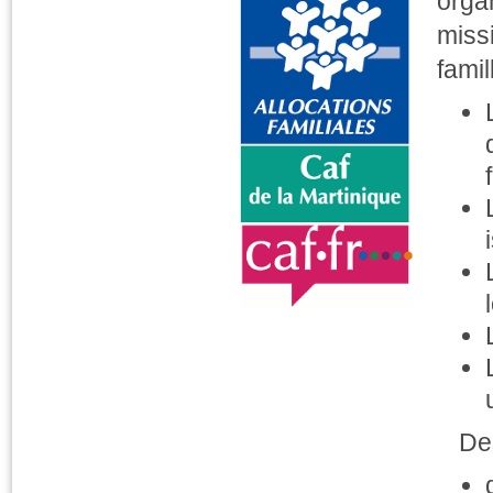
orga
miss
famil
De