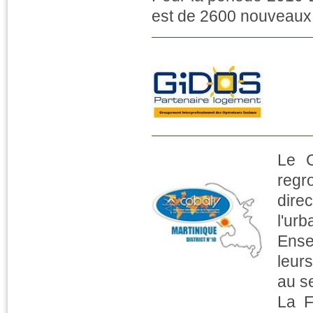
est de 2600 nouveaux
Le C
reg
dire
l'ur
Ense
leur
au se
La F