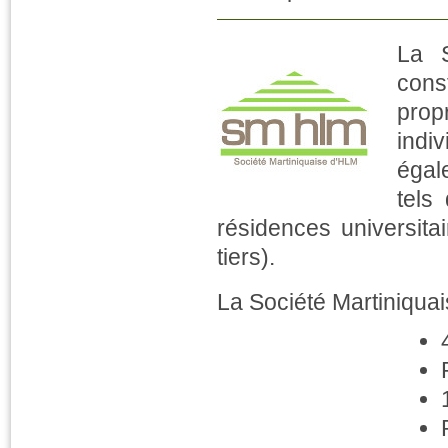
La S
cons
propr
indi
égal
tels
résidences universita
tiers).
La Société Martiniquais