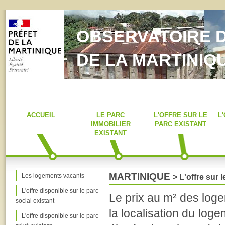
OBSERVATOIRE D
DE LA MARTINIQ
ACCUEIL
LE PARC
L'OFFRE SUR LE
L
IMMOBILIER
PARC EXISTANT
EXISTANT
MARTINIQUE
Les logements vacants
> L'offre sur 
L'offre disponible sur le parc
Le prix au m² des loge
social existant
la localisation du log
L'offre disponible sur le parc